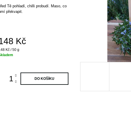
Med Tě pohladí, chilli probudí. Maso, co
umí překvapit.
148 Kč
Měrná
148 Kč / 50 g
ena:
Skladem
DO KOŠÍKU