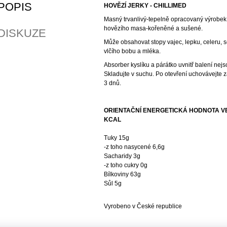
POPIS
HOVĚZÍ JERKY - CHILLIMED
Masný trvanlivý-tepelně opracovaný výrobek
hovězího masa-kořeněné a sušené.
DISKUZE
Může obsahovat stopy vajec, lepku, celeru, s
vlčího bobu a mléka.
Absorber kyslíku a párátko uvnitř balení nej
Skladujte v suchu. Po otevření uchovávejte 
3 dnů.
ORIENTAČNÍ ENERGETICKÁ HODNOTA VE 1
KCAL
Tuky 15g
-z toho nasycené 6,6g
Sacharidy 3g
-z toho cukry 0g
Bílkoviny 63g
Sůl 5g
Vyrobeno v České republice