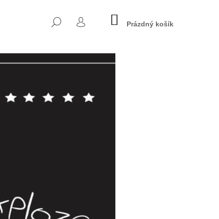
NÁKUPNÍ
HLEDAT
KOŠÍK
Prázdný košík
PŘIHLÁŠENÍ
Y - ČESNEK