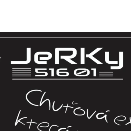
CO POTŘEBUJETE NAJÍT?
HLEDAT
DOPORUČUJEME
VEPŘOVÉ JERKY - ARGENTINA
VEPŘOVÉ JERK
138 Kč
138 Kč