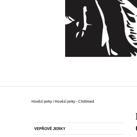
Domů
Hovězí jerky
/
Hovězí jerky - Chillimed
P
O
S
K
Přeskočit
VEPŘOVÉ JERKY
T
A
kategorie
T