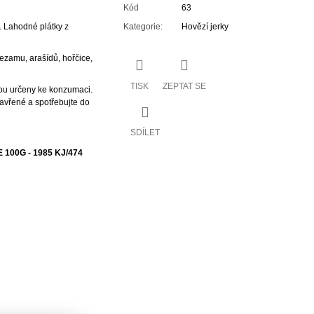
Kód
63
. Lahodné plátky z
Kategorie
:
Hovězí jerky
ezamu, arašídů, hořčice,
TISK
ZEPTAT SE
sou určeny ke konzumaci.
zavřené a spotřebujte do
SDÍLET
00G - 1985 KJ/474