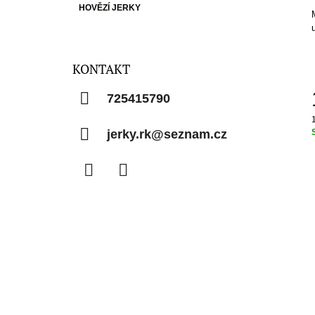
R
HOVĚZÍ JERKY
E
A
G
O
N
R
N
I
KONTAKT
Í
E
P
725415790
A
N
c
jerky.rk@seznam.cz
E
L
Facebook
Instagram